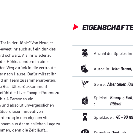
Standfüße, 1 Sp
ACHTUNG! Nicht 
Erstickungsgefa
werden können.
EIGENSCHAFT
Tor in der Höhle? Von Neugier
ewegt ihr euch auf ein dunkles
Anzahl der Spieler:in
ird schwarz. Als ihr wieder zu
der Höhle, sondern in einer
den Weg zurück in die vertraute
Autor:in:
Inka Brand
r nach Hause. Dafür müsst ihr
 und im Team zusammenarbeiten.
Genre:
Abenteuer
, Kr
ie Realität zurückkommen!
 Gefühl der Live-Escape-Rooms zu
Spielart
Escape
, Exit
 bis 4 Personen ein
:
Rätsel
n und absolut unvergesslichen
ätsel dieser innovativen
Spieldauer:
45 - 90 m
rderung in den eigenen vier
insam aus der misslichen Lage zu
ammen, denn die Zeit läuft…
Sprache:
Deutsch