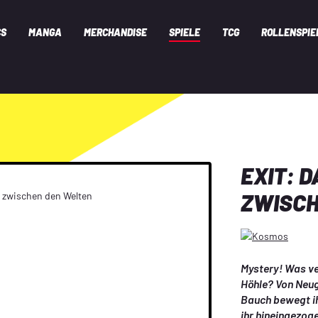
CS
MANGA
MERCHANDISE
SPIELE
TCG
ROLLENSPIE
EXIT: D
ZWISCH
Mystery! Was ver
Höhle? Von Neug
Bauch bewegt ihr
ihr hineingezoge