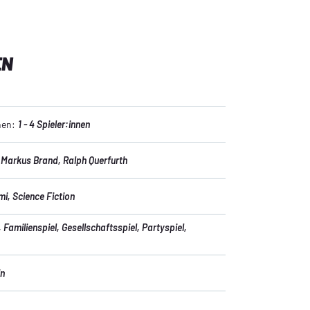
ielanleitung
für Kinder unter 3 Jahren geeignet. 
hr, da kleine Teile verschluckt oder eingeatmet 
EN
nen:
1 - 4 Spieler:innen
, Markus Brand
, Ralph Querfurth
imi
, Science Fiction
, Familienspiel
, Gesellschaftsspiel
, Partyspiel
,
in