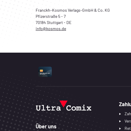
Franckh-Kosmos Verlags-GmbH & Co. KG
Pfizerstraße 5 - 7
70184 Stuttgart - DE
info@kosmos.de
UNTERSTÜTZTE ZAHLUNGSART
Zahl
Zah
Ver
Über uns
Ret