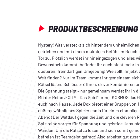
PRODUKTBESCHREIBUNG
Mystery! Was versteckt sich hinter dem unheimlichen 
getrieben und mit einem mulmigen Gefühl im Bauch b
Tor zu. Plötzlich werdet ihr hineingezogen und alles w
Bewusstsein kommt, befindet ihr euch nicht mehr in 
düsteren, fremdartigen Umgebung! Wie sollt ihr jetzt 
Welt finden? Nur im Team kommt ihr gemeinsam siche
Rätsel lösen, Schlösser öffnen, clever kombinieren
Die Spannung steigt – nur gemeinsam werdet ihr in d
Mit der Reihe „EXIT® – Das Spiel“ bringt KOSMOS das
euch nach Hause. Jede Box bietet einer Gruppe von 1
außergewöhnliches Spielerlebnis für einen einmalige
Abend! Der Wettlauf gegen die Zeit und die cleveren R
Spielreihe sorgen für Spannung und geistige Herausfo
Wänden. Um die Rätsel zu lösen und sich somit geme
befreien ist Teamgeist gefragt! Also arbeitet gut zus