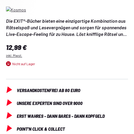
Die EXIT®-Bücher bieten eine einzigartige Kombination aus 
Rätselspaß und Lesevergnügen und sorgen für spannendes 
Live-Escape-Feeling für zu Hause. Löst knifflige Rätsel und 
versucht, so schnell wie möglich zu entkommen!
Regulärer Preis:
12,99 €
Teile eines legendären Marine-Tagebuches sind seit Jahren 
inkl. Mwst.
rund um den Globus verstreut: Jetzt wurden die 
Nicht auf Lager
Aufzeichnungen auf mysteriöse Weise wieder 
zusammengefügt. Nur wer die 45 Rätsel löst, findet heraus, 
was tatsächlich geschehen ist. 
VERSANDKOSTENFREI AB 80 EURO
Zur Lösung der Rätsel werden benötigt: dieses Buch, ein 
Stift, ein Smartphone, Tablet oder Computer mit 
UNSERE EXPERTEN SIND OVER 9000
Internetzugang, Mut und Verstand. Alles ist erlaubt: 
schreiben, zeichnen, knicken, falten, schneiden oder reißen – 
ERST WAHRES - DANN BARES - DANN KOPFGELD
ohne Rücksicht auf das Buch – alleine oder im Team. Die 
Lösungscodes werden im Internet gegen Schlüssel 
POINT'N CLICK & COLLECT
getauscht. So öffnet sich der Weg zur nächsten Aufgabe. 