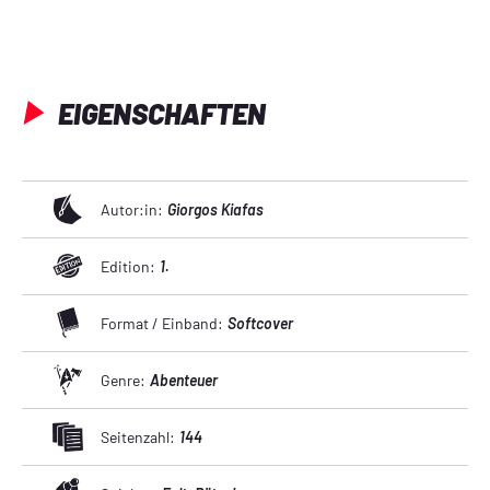
Nur wer alle Codes knackt, erfährt die geheimnisvollen 
Geschichte des Seefahrers. Vorsicht ist jedoch geboten, 
denn angeblich macht die Lektüre des Buches wahnsinnig...
EIGENSCHAFTEN
Autor:in:
Giorgos Kiafas
Edition:
1.
Format / Einband:
Softcover
Genre:
Abenteuer
Seitenzahl:
144