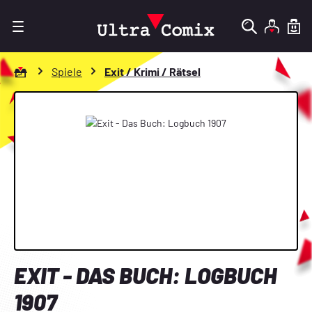
Zum Hauptinhalt springen
Zur Startseite gehen
Spiele
Exit / Krimi / Rätsel
Bildergalerie überspringen
EXIT - DAS BUCH: LOGBUCH
1907