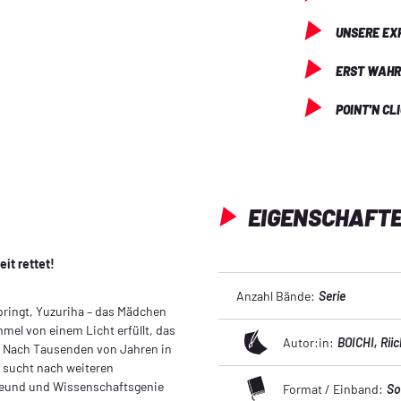
UNSERE EX
ERST WAHR
POINT'N CL
EIGENSCHAFT
it rettet!
Anzahl Bände:
Serie
bringt, Yuzuriha – das Mädchen
mel von einem Licht erfüllt, das
Autor:in:
BOICHI
, Rii
st. Nach Tausenden von Jahren in
d sucht nach weiteren
 Freund und Wissenschaftsgenie
Format / Einband:
So