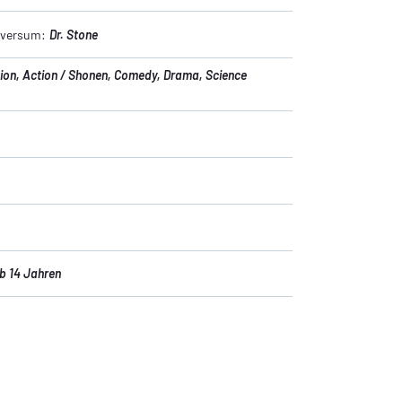
niversum:
Dr. Stone
tion
, Action / Shonen
, Comedy
, Drama
, Science
b 14 Jahren