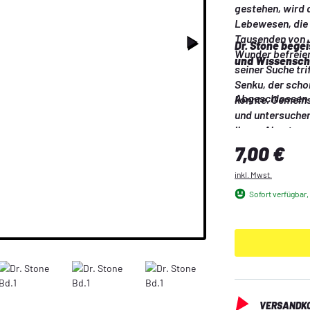
gestehen, wird d
Lebewesen, die e
Tausenden von Ja
Dr. Stone begei
Wunder befreien
und Wissensch
seiner Suche tri
Senku, der scho
Abgeschlossen 
konnte. Gemeins
und untersuchen
ihrem Abenteuer
Regulärer Preis:
7,00 €
inkl. Mwst.
Sofort verfügbar, 
VERSANDKO