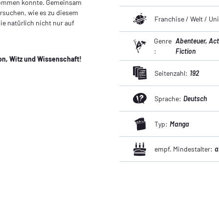
tkommen konnte. Gemeinsam
ersuchen, wie es zu diesem
Franchise / Welt / U
e natürlich nicht nur auf
Genre
Abenteuer
, Ac
:
Fiction
ion, Witz und Wissenschaft!
Seitenzahl:
192
Sprache:
Deutsch
Typ:
Manga
empf. Mindestalter:
a