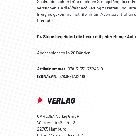
Senku, der schon früher seinem Steingefängnis en
versuchen sie die Weltbevölkerung zu retten und unt
Ereignis gekommen ist. Bei ihrem Abenteuer treffen si
Freunde…
Dr. Stone begeistert die Leser mit jeder Menge Act
Abgeschlossen in 26 Bänden
Artikelnummer:
978-3-551-73246-0
ISBN/EAN:
9783551732460
VERLAG
CARLSEN Verlag GmbH
Völckersstraße 14 - 20
22765 Hamburg
https://www.carlsen.de/