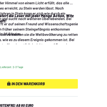
er Himmel von einem Licht erfüllt, das alle 
s erreicht, zu Stein werden lässt. Nach 
hren in Stein kann er sich wie durch ein 
stert die Leser mit jeder Menge Action, Witz 
 und sucht nach weiteren Überlebenden. Bei 
aft!
fft er auf seinen Freund und Wissenschaftsgenie 
n früher seinem Steingefängnis entkommen 
in 26 Bänden
am versuchen sie die Weltbevölkerung zu retten 
, wie es zu diesem Ereignis gekommen ist. Bei 
 treffen sie natürlich nicht nur auf Freunde…
Lieferzeit: 2-3 Tage
IN DEN WARENKORB
STENFREI AB 80 EURO