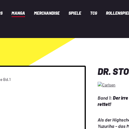
CS
MANGA
MERCHANDISE
SPIELE
TCG
ROLLENSPIE
DR. STO
Band 1:
 Der irr
rettet!
Als der Highscho
Yuzuriha – das M