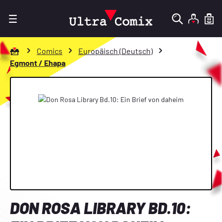
Zum Hauptinhalt springen
Zur Startseite gehen
Comics
Europäisch (Deutsch)
Egmont / Ehapa
Bildergalerie überspringen
DON ROSA LIBRARY BD.10: