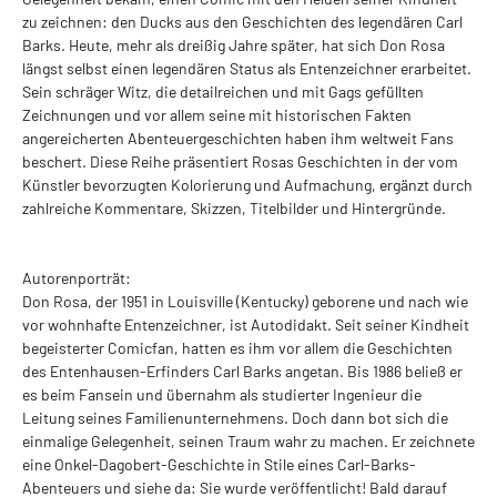
zu zeichnen: den Ducks aus den Geschichten des legendären Carl
Barks. Heute, mehr als dreißig Jahre später, hat sich Don Rosa
längst selbst einen legendären Status als Entenzeichner erarbeitet.
Sein schräger Witz, die detailreichen und mit Gags gefüllten
Zeichnungen und vor allem seine mit historischen Fakten
angereicherten Abenteuergeschichten haben ihm weltweit Fans
beschert. Diese Reihe präsentiert Rosas Geschichten in der vom
Künstler bevorzugten Kolorierung und Aufmachung, ergänzt durch
zahlreiche Kommentare, Skizzen, Titelbilder und Hintergründe.
Autorenporträt:
Don Rosa, der 1951 in Louisville (Kentucky) geborene und nach wie
vor wohnhafte Entenzeichner, ist Autodidakt. Seit seiner Kindheit
begeisterter Comicfan, hatten es ihm vor allem die Geschichten
des Entenhausen-Erfinders Carl Barks angetan. Bis 1986 beließ er
es beim Fansein und übernahm als studierter Ingenieur die
Leitung seines Familienunternehmens. Doch dann bot sich die
einmalige Gelegenheit, seinen Traum wahr zu machen. Er zeichnete
eine Onkel-Dagobert-Geschichte in Stile eines Carl-Barks-
Abenteuers und siehe da: Sie wurde veröffentlicht! Bald darauf