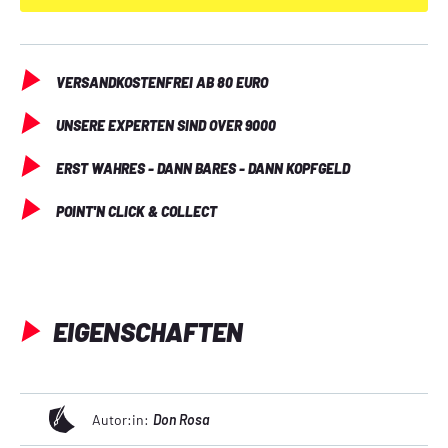
zum beliebtesten und bekanntesten Entenzeichner seit 
seinem großen Vorbild auf. 2005 beendete er seine Karriere, 
doch seine Popularität ist bis heute ungebrochen.
VERSANDKOSTENFREI AB 80 EURO
UNSERE EXPERTEN SIND OVER 9000
ERST WAHRES - DANN BARES - DANN KOPFGELD
POINT'N CLICK & COLLECT
EIGENSCHAFTEN
Autor:in:
Don Rosa