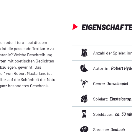
EIGENSCHAFT
zen oder Tiere – bei diesem
 ist die passende Textkarte zu
Anzahl der Spieler:in
astanie? Welche Beschreibung
rten mit poetischen Gedichten
abzulegen, gewinnt! Das
Autor:in:
Robert Hyd
er“ von Robert Macfarlane ist
lick auf die Schönheit der Natur
Genre:
Umweltspiel
 ganz besonderes Geschenk.
Spielart:
Einsteigerspi
Spieldauer:
ca. 30 mi
Sprache:
Deutsch