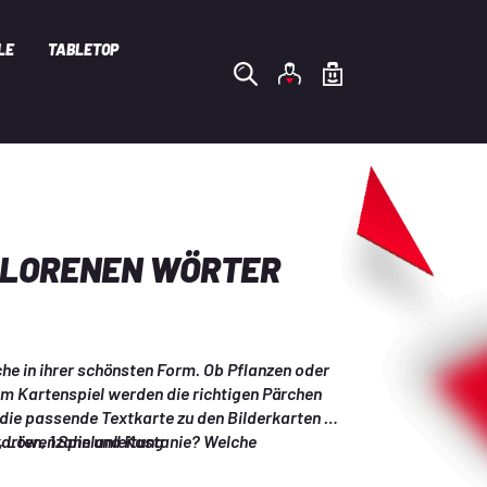
LE
TABLETOP
RLORENEN WÖRTER
he in ihrer schönsten Form. Ob Pflanzen oder 
em Kartenspiel werden die richtigen Pärchen 
 die passende Textkarte zu den Bilderkarten 
l, Löwenzahn und Kastanie? Welche 
karten, 1 Spielanleitung
sst am besten? Wem es gelingt, die meisten 