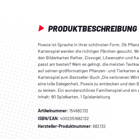
PRODUKTBESCHREIBUNG
Poesie ist Sprache in ihrer schönsten Form. Ob Pflan
Kartenspiel werden die richtigen Pärchen gesucht. Wo
den Bilderkarten Reiher, Eisvogel, Löwenzahn und K
passt am besten? Wem es gelingt, die meisten Textka
auf seinen großformatigen Pflanzen- und Tierkarten 
Kartenspiel zum Bestseller-Buch „Die verlorenen Wört
eine tolle Gelegenheit, Poesie zu entdecken und den B
zu lenken. Ein wunderschönes Familienspiel und ein
Inhalt: 80 Spielkarten, 1 Spielanleitung
Artikelnummer:
154682132
ISBN/EAN:
4002051682132
Hersteller-Produktnummer:
682132