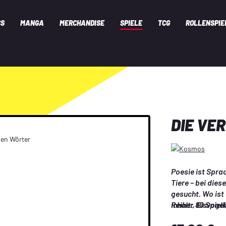
CS
MANGA
MERCHANDISE
SPIELE
TCG
ROLLENSPIE
DIE VE
Poesie ist Sprac
Tiere – bei dies
gesucht. Wo ist
Reiher, Eisvoge
Inhalt: 80 Spiel
Beschreibung pa
Regulärer Preis: