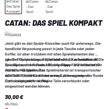
CATAN: DAS SPIEL KOMPAKT
Jetzt gibt es den Spiele-Klassiker auch für unterwegs. Die 
handliche Verpackung passt in jede Tasche oder jeden 
Koffer, ist aber trotzdem mit allen Spielelementen des 
„großen“ Spiels ausgestattet und einfach zu handhaben. Die 
Inhalt: 1 Kompaktbox, 6 Spielfeldteile, 2 Kartenhalter, 96 
Box wird zu einem Sechseck aufgeklappt und entfaltet den 
Spielfiguren in 4 Farben, 1 Räuber-Figur, 1 Würfelbox mit 2 
variablen Spielplan. Das Spielmaterial ist transportsicher 
Würfeln, 140 Spielkarten
verstaut. So steht auch unterwegs einer spannenden Runde 
ACHTUNG! Nicht für Kinder unter 3 Jahren geeignet. 
Catan nichts mehr im Weg.
Erstickungsgefahr, da kleine Teile verschluckt oder 
eingeatmet werden können.
Regulärer Preis:
30,00 €
inkl. Mwst.