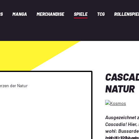
CS
MANGA
MERCHANDISE
SPIELE
TCG
ROLLENSPIE
CASCAD
NATUR
Ausgezeichnet z
Cascadia! Hier,
wohl: Bussarde 
auf, Hirsche ma
Inhalt: 100 bedr