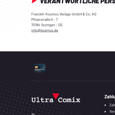
VERANTWORTLICHE PER
Franckh-Kosmos Verlags-GmbH & Co. KG
Pfizerstraße 5 - 7
70184 Stuttgart - DE
info@kosmos.de
UNTERSTÜTZTE ZAHLUNGSART
Zahl
Zah
Ver