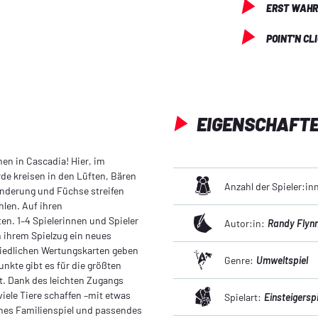
ERST WAHR
POINT'N CL
EIGENSCHAFT
en in Cascadia! Hier, im
de kreisen in den Lüften, Bären
Anzahl der Spieler:in
anderung und Füchse streifen
hlen. Auf ihren
n. 1–4 Spielerinnen und Spieler
Autor:in:
Randy Flyn
in ihrem Spielzug ein neues
hiedlichen Wertungskarten geben
Genre:
Umweltspiel
unkte gibt es für die größten
. Dank des leichten Zugangs
iele Tiere schaffen –mit etwas
Spielart:
Einsteigerspi
ches Familienspiel und passendes