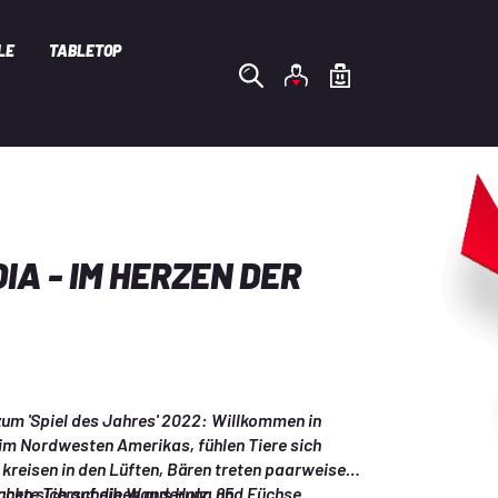
LE
TABLETOP
IA - IM HERZEN DER
um 'Spiel des Jahres' 2022: Willkommen in 
 im Nordwesten Amerikas, fühlen Tiere sich 
kreisen in den Lüften, Bären treten paarweise 
chen sich auf die Wanderung und Füchse 
uckte Tierscheiben aus Holz, 85 