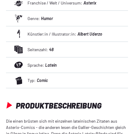
Franchise / Welt / Universum:
Asterix
Genre:
Humor
Künstler:in / Illustrator:in:
Albert Uderzo
Seitenzahl:
48
Sprache:
Latein
Typ:
Comic
PRODUKTBESCHREIBUNG
Die einen brüsten sich mit einzelnen lateinischen Zitaten aus
Asterix-Comics - die anderen lesen die Gallier-Geschichten gleich
in Gänze in lingua latina. Denn die Asterix Latein-Bände sind für