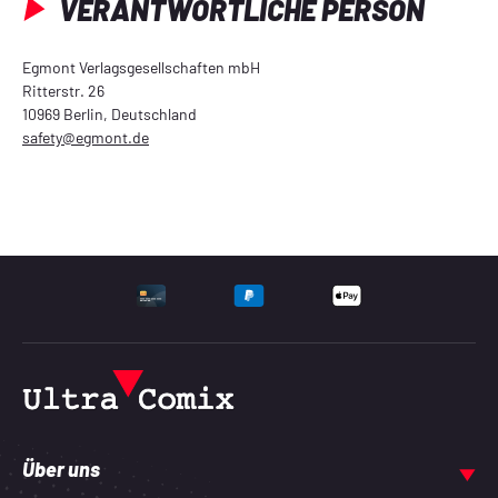
VERANTWORTLICHE PERSON
Egmont Verlagsgesellschaften mbH
Ritterstr. 26
10969 Berlin, Deutschland
safety@egmont.de
UNTERSTÜTZTE ZAHLU
Über uns