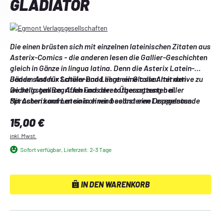
GLADIATOR
Die einen brüsten sich mit einzelnen lateinischen Zitaten aus 
Asterix-Comics - die anderen lesen die Gallier-Geschichten 
gleich in Gänze in lingua latina. Denn die Asterix Latein-
Bände sind für Schüler und Lehrer eine tolle Alternative zu 
Jedem Asterix Latein-Band liegt ein Glossar mit den 
De bello gallico. Auch Fans der totgesagtesten aller 
wichtigsten Begriffen und deren Übersetzung bei.
Sprachen kommen so in einen besonderen Lesegenuss.
Mit Asterix auf Lateinisch wird selbst eine Doppelstunde 
Latein fakultativ am Freitagnachmittag zu einem 
Regulärer Preis:
15,00 €
humorvollen Vergnügen!
inkl. Mwst.
Sofort verfügbar, Lieferzeit: 2-3 Tage
IN DEN WARENKORB