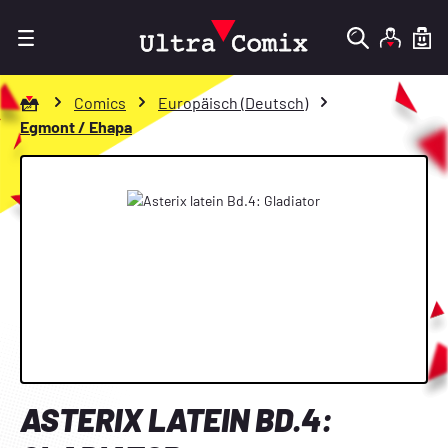
Zum Hauptinhalt springen
Zur Startseite gehen
Comics
Europäisch (Deutsch)
Egmont / Ehapa
Bildergalerie überspringen
ASTERIX LATEIN BD.4: