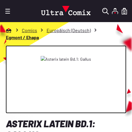
Zum Hauptinhalt springen
Zur Startseite gehen
Comics
Europäisch (Deutsch)
Egmont / Ehapa
Bildergalerie überspringen
ASTERIX LATEIN BD.1: