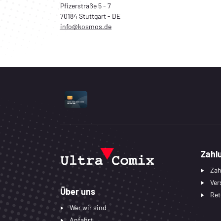
Pfizerstraße 5 - 7
70184 Stuttgart - DE
info@kosmos.de
UNTERSTÜTZTE ZAHLUNGSART
Zahl
Zah
Ver
Über uns
Ret
Wer wir sind
Anfahrt