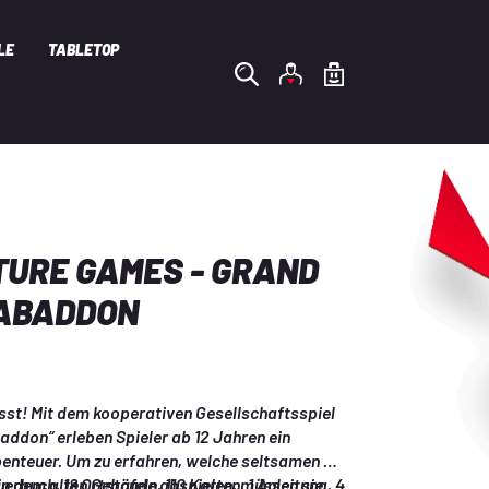
LE
TABLETOP
URE GAMES - GRAND
ABADDON
st! Mit dem kooperativen Gesellschaftsspiel 
addon“ erleben Spieler ab 12 Jahren ein 
enteuer. Um zu erfahren, welche seltsamen 
 in dem alten Gebäude abspielen, müssen sie 
erbuch, 18 Ortstafeln, 110 Karten, 1 Anleitung, 4 