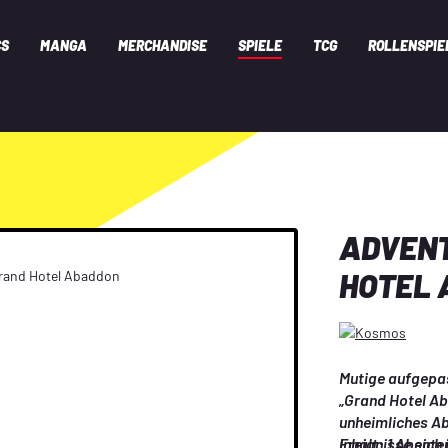
CS
MANGA
MERCHANDISE
SPIELE
TCG
ROLLENSPIE
ADVENT
HOTEL 
Mutige aufgepas
„Grand Hotel Ab
unheimliches Ab
Ereignisse sich
Inhalt: 1 Abenteu