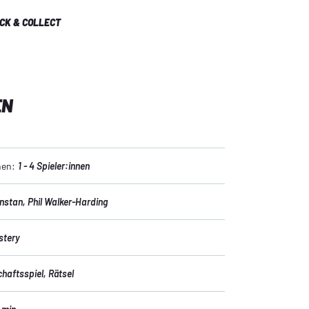
ICK & COLLECT
EN
nen:
1 - 4 Spieler:innen
nstan
, Phil Walker-Harding
stery
chaftsspiel
, Rätsel