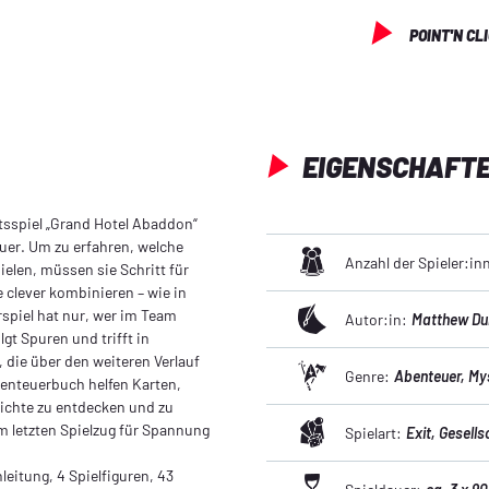
POINT'N CL
EIGENSCHAFT
tsspiel „Grand Hotel Abaddon“
uer. Um zu erfahren, welche
Anzahl der Spieler:in
elen, müssen sie Schritt für
clever kombinieren – wie in
spiel hat nur, wer im Team
Autor:in:
Matthew Du
lgt Spuren und trifft in
die über den weiteren Verlauf
Genre:
Abenteuer
, My
enteuerbuch helfen Karten,
ichte zu entdecken und zu
um letzten Spielzug für Spannung
Spielart:
Exit
, Gesells
nleitung, 4 Spielfiguren, 43