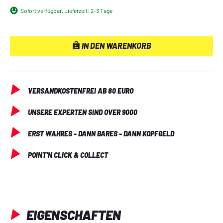
jeder Gruppe anders, auch durch die beiden 
Sofort verfügbar, Lieferzeit: 2-3 Tage
unterschiedlichen Schlusskapitel. Wer möchte, lässt sich 
die Texte per App vorlesen. Ein weiteres spannendes Team-
Erlebnis aus der Reihe der kooperativen Event-Spiele von 
IN DEN WARENKORB
KOSMOS!
VERSANDKOSTENFREI AB 80 EURO
UNSERE EXPERTEN SIND OVER 9000
ERST WAHRES - DANN BARES - DANN KOPFGELD
POINT'N CLICK & COLLECT
EIGENSCHAFTEN